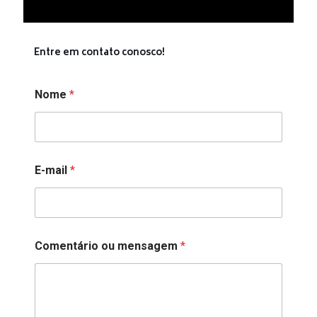
Entre em contato conosco!
Nome
*
N
E-mail
*
o
m
e
o
u
m
Comentário ou mensagem
*
e
n
s
a
g