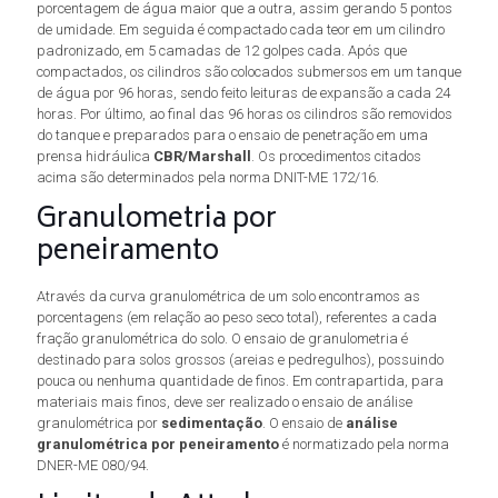
porcentagem de água maior que a outra, assim gerando 5 pontos
de umidade. Em seguida é compactado cada teor em um cilindro
padronizado, em 5 camadas de 12 golpes cada. Após que
compactados, os cilindros são colocados submersos em um tanque
de água por 96 horas, sendo feito leituras de expansão a cada 24
horas. Por último, ao final das 96 horas os cilindros são removidos
do tanque e preparados para o ensaio de penetração em uma
prensa hidráulica
CBR/Marshall
. Os procedimentos citados
acima são determinados pela norma DNIT-ME 172/16.
Granulometria por
peneiramento
Através da curva granulométrica de um solo encontramos as
porcentagens (em relação ao peso seco total), referentes a cada
fração granulométrica do solo. O ensaio de granulometria é
destinado para solos grossos (areias e pedregulhos), possuindo
pouca ou nenhuma quantidade de finos. Em contrapartida, para
materiais mais finos, deve ser realizado o ensaio de análise
granulométrica por
sedimentação
. O ensaio de
análise
granulométrica por peneiramento
é normatizado pela norma
DNER-ME 080/94.