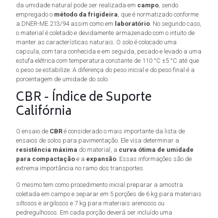
da umidade natural pode ser realizada em
campo
, sendo
empregado o
método da frigideira
, que é normatizado conforme
a DNER-ME 213/94 assim como em
laboratório
. No segundo caso,
o material é coletado e devidamente armazenado com o intuito de
manter as características naturais. O solo é colocado uma
capsula, com tara conhecida e em seguida, pesado e levado a uma
estufa elétrica com temperatura constante de 110 °C ±5 °C até que
o peso se estabilize. A diferença do peso inicial e do peso final é a
porcentagem de umidade do solo.
CBR - Índice de Suporte
Califórnia
O ensaio de
CBR
é considerado o mais importante da lista de
ensaios de solos para pavimentação. Ele visa determinar a
resistência máxima
do material, a
curva ótima de umidade
para compactação
e a
expansão
. Essas informações são de
extrema importância no ramo dos transportes.
O mesmo tem como procedimento inicial preparar a amostra
coletada em campo e separar em 5 porções de 6 kg para materiais
siltosos e argilosos e 7 kg para materiais arenosos ou
pedregulhosos. Em cada porção deverá ser incluído uma